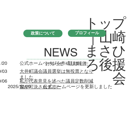
トップ
｜山崎
プロフィール
政策について
まさひ
NEWS
ろ後援
1/20
公式ホームページを作成しました
​お知らせ・活動報告
9/03
大井町議会議員選挙は無投票となり
会
ました
9/06
私が代表意見を述べた議員定数削減
2025/12/20
公式ホームページを更新しました
案が可決されました