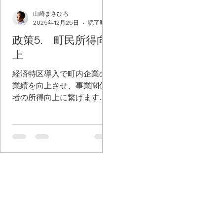
連の事業で大きな動きがあ
連の事業で大きな動きがあ
りました。一つは、町立認
りました。一つは、町立認
山崎まさひろ
山崎まさひろ
2025年12月25日
2025年12月25日
読了時間: 1分
読了時間: 1分
定こども園。2028年４月の
定こども園。2028年４月の
開園を目指し、大井保育園
開園を目指し、大井保育園
政策5. 町民所得向
政策5. 町民所得向
と大井第二幼稚園を統合
と大井第二幼稚園を統合
上
上
し、整備します。建物は大
し、整備します。建物は大
井第二幼稚園地内に木造平
井第二幼稚園地内に木造平
経済特区導入で町内企業の
経済特区導入で町内企業の
屋建てで新築。０歳から５
屋建てで新築。０歳から５
業績を向上させ、事業関係
業績を向上させ、事業関係
歳まで合計定員は126人で
歳まで合計定員は126人で
者の所得向上に繋げます。
者の所得向上に繋げます。
す。 次に「おおい児童コミ
す。 次に「おおい児童コミ
経済特区の許認可を国へ働
経済特区の許認可を国へ働
ュニティクラブ」の大井小
ュニティクラブ」の大井小
き替け、現在の町内事業所
き替け、現在の町内事業所
学校内への移転新築です。
学校内への移転新築です。
や新規流入する事業所、ま
や新規流入する事業所、ま
待機児童の発生や老朽化へ
待機児童の発生や老朽化へ
た起業される皆様にとっ
た起業される皆様にとっ
の対応が主ですが、学童保
の対応が主ですが、学童保
て、良い環境を構築しま
て、良い環境を構築しま
育利用時にこどもたちが移
育利用時にこどもたちが移
す。そして、町内事業の利
す。そして、町内事業の利
動する必要がなくなるため
動する必要がなくなるため
益を促進し、働く皆様の給
益を促進し、働く皆様の給
安全面での向上にもつなが
安全面での向上にもつなが
与アップを実現します。利
与アップを実現します。利
ることだと思います。 少子
ることだと思います。 少子
益の出る事業からの税収を
益の出る事業からの税収を
化に加え、子育て世代のラ
化に加え、子育て世代のラ
見込み、町民の直接負担を
見込み、町民の直接負担を