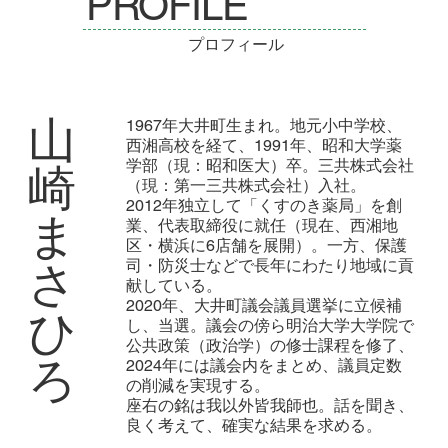
PROFILE
​プロフィール
山
1967年大井町生まれ。地元小中学校、
西湘高校を経て、1991年、昭和大学薬
学部（現：昭和医大）卒。三共株式会社
崎
（現：第一三共株式会社）入社。
2012年独立して「くすのき薬局」を創
ま
業、代表取締役に就任（現在、西湘地
区・横浜に6店舗を展開）。一方、保護
さ
司・防災士などで長年にわたり地域に貢
献している。
2020年、大井町議会議員選挙に立候補
ひ
し、当選。議会の傍ら明治大学大学院で
公共政策（政治学）の修士課程を修了、
ろ
2024年には議会内をまとめ、議員定数
の削減を実現する。
​座右の銘は我以外皆我師也。話を聞き、
良く考えて、確実な結果を求める。