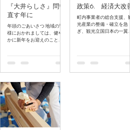
『大井らしさ』問い
『大井らしさ』問い
政策6. 経済大改
政策6. 経済大改
直す年に
直す年に
町内事業者の総合支援、
町内事業者の総合支援、
光産業の整備・確立を急
光産業の整備・確立を急
年頭のごあいさつ 地域の皆
年頭のごあいさつ 地域の皆
ぎ、観光立国日本の一翼
ぎ、観光立国日本の一翼
様におかれましては、健や
様におかれましては、健や
築きます。 インバウンド
築きます。 インバウンド
かに新年をお迎えのことと
かに新年をお迎えのことと
増加は大井町にとっても
増加は大井町にとっても
存じます。 年末年始は生活
存じます。 年末年始は生活
済構造の大転機です。ヤ
済構造の大転機です。ヤ
リズムが崩れやすい時季。
リズムが崩れやすい時季。
トタケルにちなむ酒匂川
トタケルにちなむ酒匂川
手軽な対策として、毎日体
手軽な対策として、毎日体
そこからの富士の景観。
そこからの富士の景観。
重計に乗ることをお勧めし
重計に乗ることをお勧めし
本の鉄道の黎明期を彩っ
本の鉄道の黎明期を彩っ
ます。適正体重の維持は病
ます。適正体重の維持は病
御殿場線など、沢山の魅
御殿場線など、沢山の魅
のリスクを減らします。町
のリスクを減らします。町
を活かし、大井を中心に
を活かし、大井を中心に
づくりもそうですが、健全
づくりもそうですが、健全
地域経済の向上を促しま
地域経済の向上を促しま
な姿を維持するには、常に
な姿を維持するには、常に
現状を数値や客観的な視点
現状を数値や客観的な視点
で俯瞰する習慣が必要で
で俯瞰する習慣が必要で
す。 子育て環境整備 さて、
す。 子育て環境整備 さて、
昨年大井町では、こども関
昨年大井町では、こども関