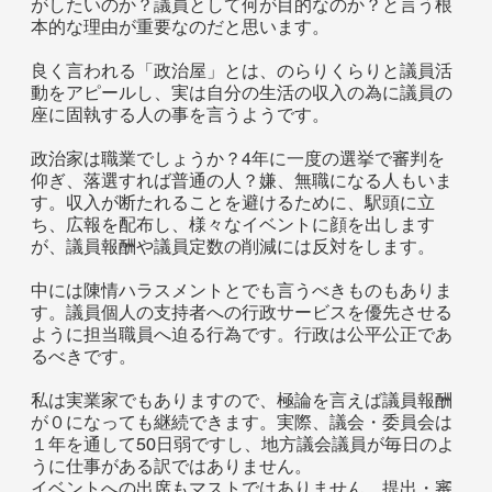
がしたいのか？議員として何が目的なのか？と言う根
本的な理由が重要なのだと思います。
良く言われる「政治屋」とは、のらりくらりと議員活
動をアピールし、実は自分の生活の収入の為に議員の
座に固執する人の事を言うようです。
政治家は職業でしょうか？4年に一度の選挙で審判を
仰ぎ、落選すれば普通の人？嫌、無職になる人もいま
す。収入が断たれることを避けるために、駅頭に立
ち、広報を配布し、様々なイベントに顔を出します
が、議員報酬や議員定数の削減には反対をします。
中には陳情ハラスメントとでも言うべきものもありま
す。議員個人の支持者への行政サービスを優先させる
ように担当職員へ迫る行為です。行政は公平公正であ
るべきです。
私は実業家でもありますので、極論を言えば議員報酬
が０になっても継続できます。実際、議会・委員会は
１年を通して50日弱ですし、地方議会議員が毎日のよ
うに仕事がある訳ではありません。
イベントへの出席もマストではありません。提出・審