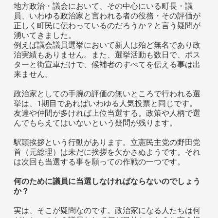
地方政治・議会において、その中心にいる町長・議
員、いわゆる政治家と言われる者の役務・その評価が
正しく町民に伝わっているのだろうか？と言う疑問が
湧いてきました。
例えば議会議員選挙において新人は殆ど無名であり政
治実績もありません。また、選挙活動も数日で、ポス
ターと街宣車だけで、候補者のすべてを伝える事は出
来ません。
政治家としての手腕の評価の無いところで行われる選
挙は、1期目であればいわゆる人気投票と同じです。
友達や仲間が多ければ上位当選する。政策や人柄で選
んでもらえてはいないという疑問が残ります。
駅頭挨拶という行動があります。立憲民主党の野田党
首（元総理）は未だに挨拶を欠かさぬようです。それ
は次回も当選する事を願っての作戦の一つです。
何のために議員に当選しなければならないのでしょう
か？
実は、そこが疑問なのです。政治家になる人たちは何