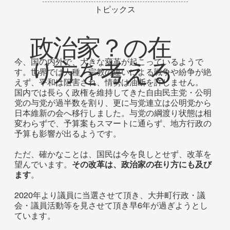
トピックス
政治家？の在
今、国の内外で、大きな変革が起こっているようで
り方を考える
す。世界では人種・宗教の違いによる戦争や紛争が絶
えず、平和は阻害され、情勢は油断を許しません。
国内では長らく政権を維持してきた自由民主党・公明
党の与党が過半数を割り、更に与党連立は公明党から
日本維新の会へ移行しました。与党の綱渡り状態は相
変わらずで、予算案もスマートに通らず、地方行政の
予算も影響が出るようです。
ただ、確かなことは、国民は今を良しとせず、改革を
望んでいます。
その改革は、政治家の在り方にも及び
ます
。
2020年より議員に当選させて頂き、大井町行政・議
会・議員活動等を見させて頂き早6年が過ぎようとし
ています。