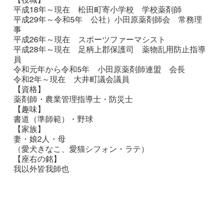
平成18年～現在 松田町寄小学校 学校薬剤師
平成29年～令和5年 公社）小田原薬剤師会 常務理
事
平成26年～現在 スポーツファーマシスト
平成28年～現在 足柄上郡保護司 薬物乱用防止指導
員
令和元年から令和5年 小田原薬剤師連盟 会長
令和2年～現在 大井町議会議員
【資格】
薬剤師・農業管理指導士・防災士
【趣味】
書道（準師範）・野球
【家族】
妻・娘2人・母
（愛犬きなこ、愛猫シフォン・ラテ）
【座右の銘】
我以外皆我師也